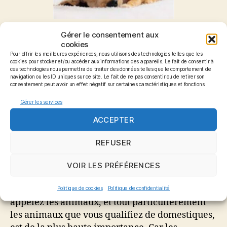
Gérer le consentement aux
L’ IET® pour les animaux
cookies
Pour offrir les meilleures expériences, nous utilisons des technologies telles que les
cookies pour stocker et/ou accéder aux informations des appareils. Le fait de consentir à
Principalement pratiqué sur les chiens, les
ces technologies nous permettra de traiter des données telles que le comportement de
chats et les chevaux et travaillant sur les 9 zones
navigation ou les ID uniques sur ce site. Le fait de ne pas consentir ou de retirer son
consentement peut avoir un effet négatif sur certaines caractéristiques et fonctions.
de mémoires cellulaires pour dégager les
blocages énergétiques de la mémoire cellulaire
Gérer les services
des animaux domestiques.
ACCEPTER
Selon l’Ange Ariel : » les animaux familiers
REFUSER
sont l’incarnation d’âmes dont le but est de
servir les êtres humains, de leur enseigner en
VOIR LES PRÉFÉRENCES
leur montrant l’exemple et de les guérir. La
raison d’être spirituelle de ces êtres que vous
Politique de cookies
Politique de confidentialité
appelez les animaux, et tout particulièrement
les animaux que vous qualifiez de domestiques,