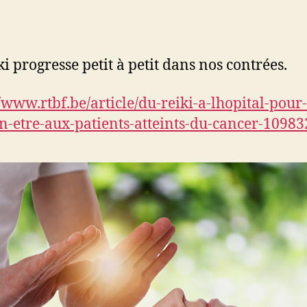
de
de
’article
l’article
ki progresse petit à petit dans nos contrées.
//www.rtbf.be/article/du-reiki-a-lhopital-pour-
n-etre-aux-patients-atteints-du-cancer-1098