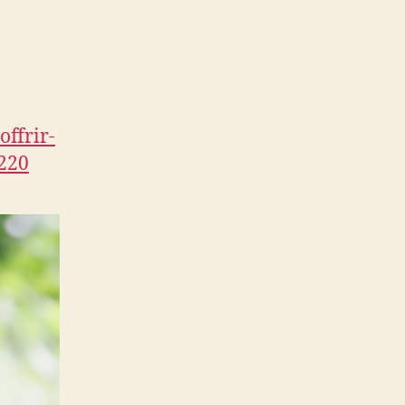
REIKI
offrir-
3220