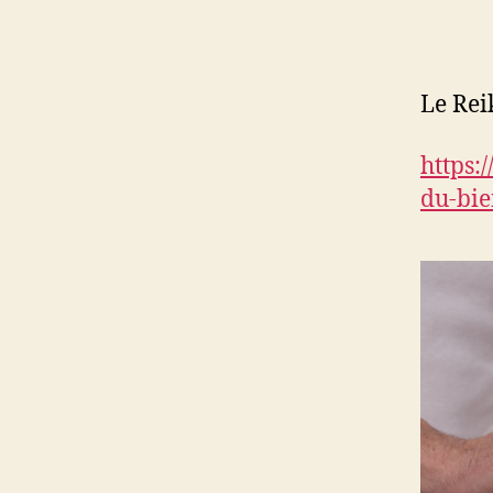
l
Le Rei
https:
du-bie