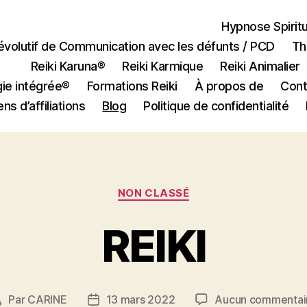
Hypnose Spiritu
volutif de Communication avec les défunts / PCD
Th
Reiki Karuna®
Reiki Karmique
Reiki Animalier
gie intégrée®
Formations Reiki
À propos de
Cont
ns d’affiliations
Blog
Politique de confidentialité
Catégories
NON CLASSÉ
REIKI
Par
CARINE
13 mars 2022
Aucun commentai
Auteur
Date